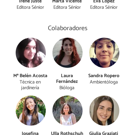
Irene Juste
Marta Vicente
Eva López
Editora Sénior
Editora Sénior
Editora Sénior
Colaboradores
Mª Belén Acosta
Laura
Sandra Ropero
Fernández
Técnica en
Ambientóloga
jardinería
Bióloga
Josefina
Ulla Rothschuh
Giulia Graziati