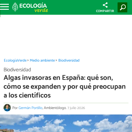
COMPARTIR
EcologíaVerde
Medio ambiente
Biodiversidad
Biodiversidad
Algas invasoras en España: qué son,
cómo se expanden y por qué preocupan
a los científicos
Por
Germán Portillo
, Ambientólogo.
7 julio 2026