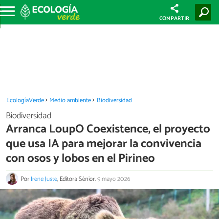
COMPARTIR
EcologíaVerde
Medio ambiente
Biodiversidad
Biodiversidad
Arranca LoupO Coexistence, el proyecto
que usa IA para mejorar la convivencia
con osos y lobos en el Pirineo
Por
Irene Juste
, Editora Sénior.
9 mayo 2026