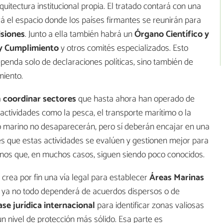
itectura institucional propia. El tratado contará con una
rá el espacio donde los países firmantes se reunirán para
isiones
. Junto a ella también habrá un
Órgano Científico y
y Cumplimiento
y otros comités especializados. Esto
penda solo de declaraciones políticas, sino también de
miento.
a
coordinar sectores
que hasta ahora han operado de
ctividades como la pesca, el transporte marítimo o la
do marino no desaparecerán, pero sí deberán encajar en una
es que estas actividades se evalúen y gestionen mejor para
nos que, en muchos casos, siguen siendo poco conocidos.
crea por fin una vía legal para establecer
Áreas Marinas
ue ya no todo dependerá de acuerdos dispersos o de
se jurídica internacional
para identificar zonas valiosas
un nivel de protección más sólido. Esa parte es