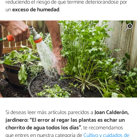
reduciendo el riesgo de que termine deteriorándose por
un
exceso de humedad
.
Si deseas leer más artículos parecidos a
Joan Calderón,
jardinero: “El error al regar las plantas es echar un
chorrito de agua todos los días”
, te recomendamos
que entres en nuestra categoría de
Cultivo y cuidados de