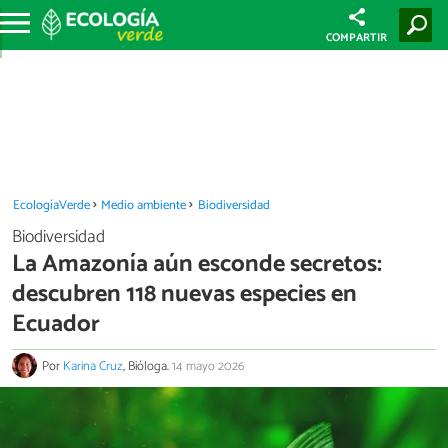
COMPARTIR
EcologíaVerde
Medio ambiente
Biodiversidad
Biodiversidad
La Amazonía aún esconde secretos:
descubren 118 nuevas especies en
Ecuador
Por
Karina Cruz
, Bióloga.
14 mayo 2026