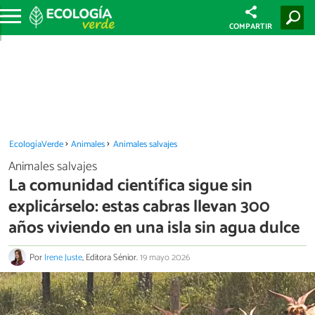
COMPARTIR
EcologíaVerde
Animales
Animales salvajes
Animales salvajes
La comunidad científica sigue sin
explicárselo: estas cabras llevan 300
años viviendo en una isla sin agua dulce
Por
Irene Juste
, Editora Sénior.
19 mayo 2026