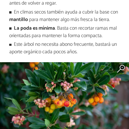
antes de volver a regar.
En climas secos también ayuda a cubrir la base con
mantillo
para mantener algo más fresca la tierra.
La poda es mínima
. Basta con recortar ramas mal
orientadas para mantener la forma compacta.
Este árbol no necesita abono frecuente, bastará un
aporte orgánico cada pocos años.