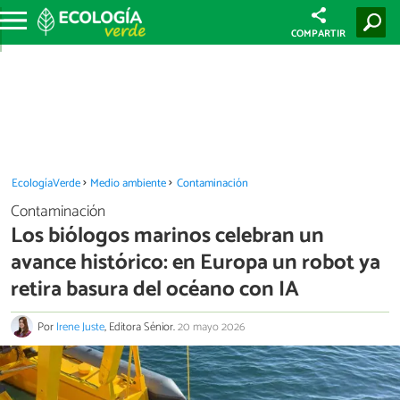
COMPARTIR
EcologíaVerde
Medio ambiente
Contaminación
Contaminación
Los biólogos marinos celebran un
avance histórico: en Europa un robot ya
retira basura del océano con IA
Por
Irene Juste
, Editora Sénior.
20 mayo 2026