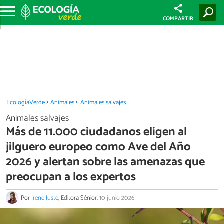
COMPARTIR
EcologíaVerde
Animales
Animales salvajes
Animales salvajes
Más de 11.000 ciudadanos eligen al
jilguero europeo como Ave del Año
2026 y alertan sobre las amenazas que
preocupan a los expertos
Por
Irene Juste
, Editora Sénior.
10 junio 2026