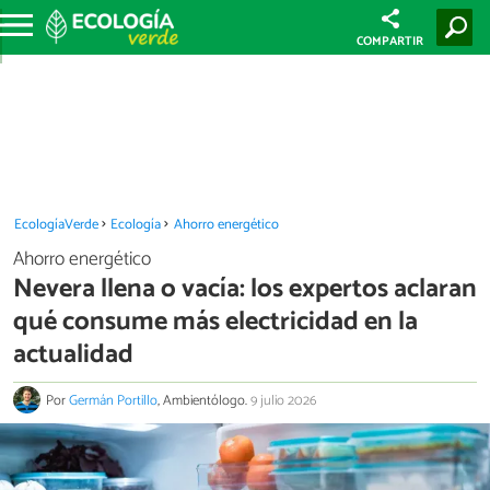
COMPARTIR
EcologíaVerde
Ecología
Ahorro energético
Ahorro energético
Nevera llena o vacía: los expertos aclaran
qué consume más electricidad en la
actualidad
Por
Germán Portillo
, Ambientólogo.
9 julio 2026