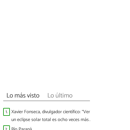
Lo más visto
Lo último
1.
Xavier Fonseca, divulgador científico: “Ver
un eclipse solar total es ocho veces más
difícil que ver a España ganar un Mundial”
2.
Río Paraná