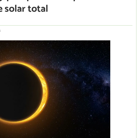
 solar total
6