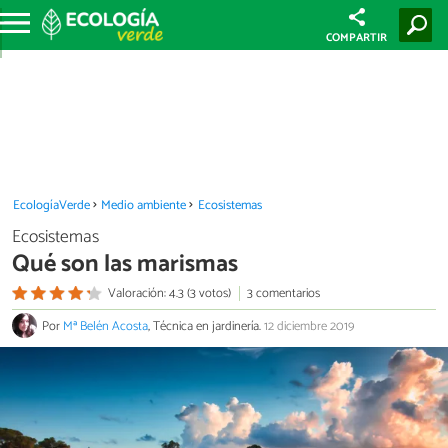
COMPARTIR
EcologíaVerde
Medio ambiente
Ecosistemas
Ecosistemas
Qué son las marismas
Valoración: 4.3 (3 votos)
3 comentarios
Por
Mª Belén Acosta
, Técnica en jardinería.
12 diciembre 2019