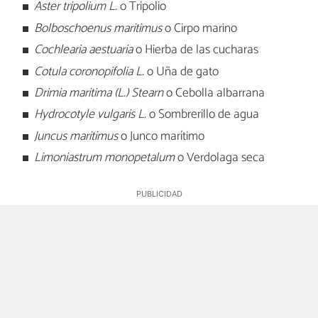
Aster tripolium L.
o Tripolio
Bolboschoenus maritimus
o Cirpo marino
Cochlearia aestuaria
o Hierba de las cucharas
Cotula coronopifolia L.
o Uña de gato
Drimia maritima (L.) Stearn
o Cebolla albarrana
Hydrocotyle vulgaris L.
o Sombrerillo de agua
Juncus maritimus
o Junco marítimo
Limoniastrum monopetalum
o Verdolaga seca