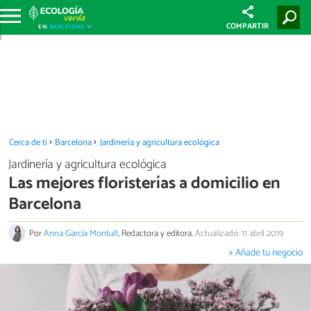
COMPARTIR
EN:
BARCELONA
Cerca de ti
Barcelona
Jardinería y agricultura ecológica
Jardinería y agricultura ecológica
Las mejores floristerías a domicilio en
Barcelona
Por
Anna García Montull
, Redactora y editora.
Actualizado: 11 abril 2019
+ Añade tu negocio