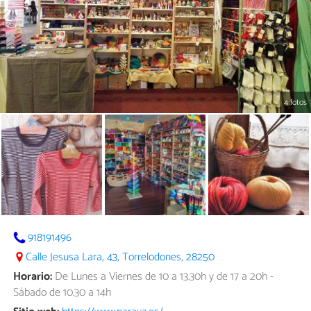
4 fotos
918191496
Calle Jesusa Lara, 43, Torrelodones, 28250
Horario:
De Lunes a Viernes de 10 a 13.30h y de 17 a 20h -
Sábado de 10.30 a 14h