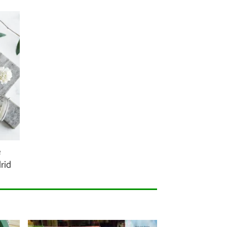
e
rid