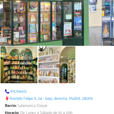
3 fotos
915766412
Avenida Felipe II, 24 - bajo, derecha, Madrid, 28009
Barrio:
Salamanca (Goya)
Horario:
De Lunes a Sábado de 10 a 20h