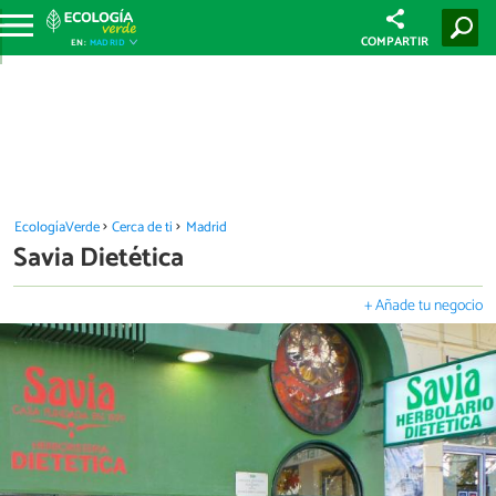
COMPARTIR
EN:
MADRID
EcologíaVerde
Cerca de ti
Madrid
Savia Dietética
+ Añade tu negocio