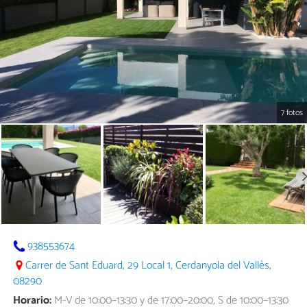
7 fotos
938553674
Carrer de Sant Eduard, 29 Local 1, Cerdanyola del Vallès,
08290
Horario:
M-V de 10:00–13:30 y de 17:00–20:00, S de 10:00–13:30