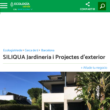
COMPARTIR
EN:
BARCELONA
EcologíaVerde
Cerca de ti
Barcelona
SILIQUA Jardineria i Projectes d'exterior
+ Añade tu negocio