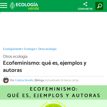
COMPARTIR
EcologíaVerde
Ecología
Otros ecología
Otros ecología
Ecofeminismo: qué es, ejemplos y
autoras
Por
Cristina Novillo
, Bióloga.
Actualizado: 8 marzo 2024