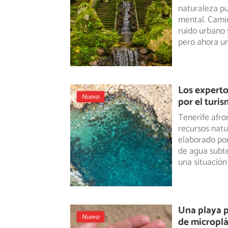
naturaleza pu
mental.
Camina
ruido urbano 
pero ahora u
Los expertos
Nuevo
por el turis
Tenerife afro
recursos natu
elaborado
por
de agua subte
una situación
Una playa p
Nuevo
de microplá