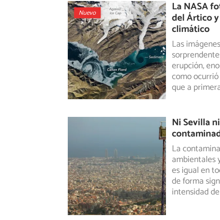
La NASA fo
Nuevo
del Ártico 
climático
Las imágenes 
sorprendente
erupción,
enor
como ocurrió
que a primera
Ni Sevilla 
contaminada
La contaminac
ambientales y
es igual en t
de forma sign
intensidad del