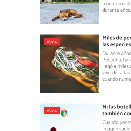
a una zona de
durante años,
Miles de pe
Nuevo
las especie
Durante años
Pequeña, bara
llegó a
miles 
vivir década
cuando numer
Ni las botel
Nuevo
también con
Cuando pensam
imagen suele 