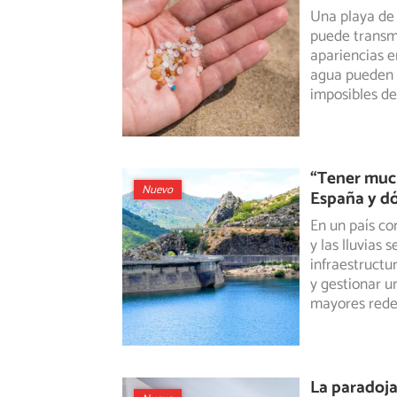
Una playa de a
puede transmi
apariencias e
agua pueden e
imposibles de
“Tener much
Nuevo
España y d
En un país co
y las lluvias
infraestructu
y gestionar u
mayores rede
La paradoja