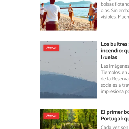
bolsas
flotand
olas. Sin emb
visibles. Much
Los buitres 
Nuevo
incendio: q
Iruelas
Las imágenes 
Tiemblos, en 
de
la Reserva 
sociales a tr
impresiona p
El primer b
Nuevo
Portugal: q
Cada vez son 