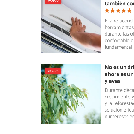
Nuevo
también con
El aire acond
herramientas 
durante
las o
confortable en
fundamental 
No es un ár
Nuevo
ahora es un
y aves
Durante décad
crecimiento y
y la reforest
solución efic
numerosos ec