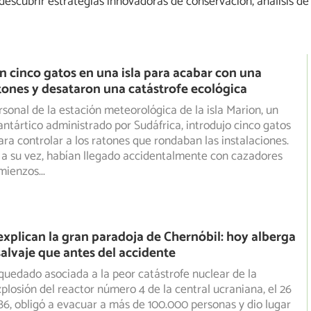
escubrir estrategias innovadoras de conservación, análisis de
n cinco gatos en una isla para acabar con una
tones y desataron una catástrofe ecológica
ersonal de la estación meteorológica de la isla Marion, un
bantártico administrado por Sudáfrica, introdujo cinco
gatos
ra controlar a los ratones que rondaban las instalaciones.
 a su vez, habían llegado accidentalmente con cazadores
omienzos
...
 explican la gran paradoja de Chernóbil: hoy alberga
alvaje que antes del accidente
quedado asociada a la peor catástrofe nuclear de la
xplosión del reactor número 4 de la central ucraniana, el 26
986, obligó a evacuar a más de 100.000 personas y dio lugar