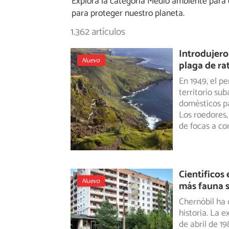
Explora la categoría Medio ambiente para d
para proteger nuestro planeta.
1.362 artículos
Introdujero
Nuevo
plaga de ra
En 1949, el p
territorio su
domésticos pa
Los roedores,
de focas a c
Científicos
Nuevo
más fauna s
Chernóbil ha 
historia. La e
de abril de 1