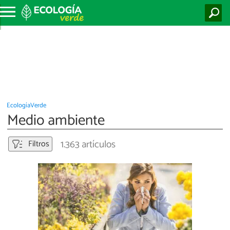
EcologíaVerde
Medio ambiente
1.363 artículos
Filtros