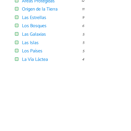
Áreas Protegidas
12
Origen de la Tierra
11
Las Estrellas
9
Los Bosques
6
Las Galaxias
5
Las Islas
5
Los Países
5
La Vía Láctea
4