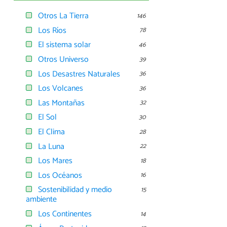
Otros La Tierra
146
Los Ríos
78
El sistema solar
46
Otros Universo
39
Los Desastres Naturales
36
Los Volcanes
36
Las Montañas
32
El Sol
30
El Clima
28
La Luna
22
Los Mares
18
Los Océanos
16
Sostenibilidad y medio
15
ambiente
Los Continentes
14