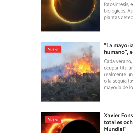
fotosíntesis,
e
biológicos. A
plantas detec
“La mayoría
Nuevo
humano”, ad
Cada verano, 
ocupar titula
realmente
un 
o la sequía f
mayoría de lo
Xavier Fonse
Nuevo
total es oc
Mundial”