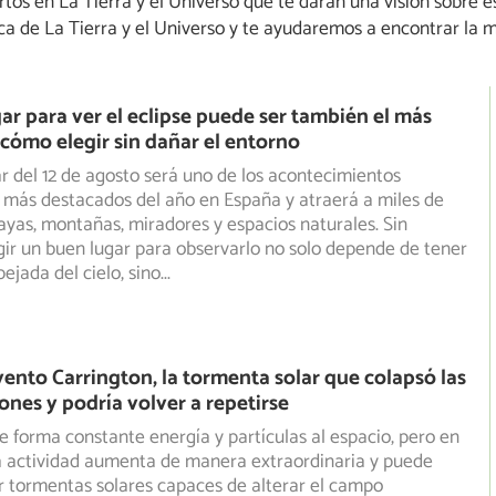
ertos en La Tierra y el Universo que te darán una visión sobr
 de La Tierra y el Universo y te ayudaremos a encontrar la me
gar para ver el eclipse puede ser también el más
 cómo elegir sin dañar el entorno
lar del 12 de agosto será uno de los acontecimientos
 más destacados del año en España y atraerá a miles de
ayas, montañas, miradores y espacios naturales. Sin
ir un buen lugar para observarlo no solo depende de tener
ejada del cielo, sino
...
Evento Carrington, la tormenta solar que colapsó las
nes y podría volver a repetirse
 de forma constante energía y partículas al espacio, pero en
a actividad aumenta de manera extraordinaria y puede
r
tormentas solares capaces de alterar el campo