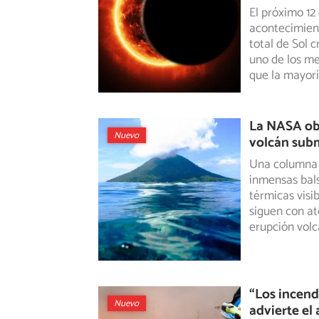
El próximo 12
acontecimient
total de Sol
cr
uno de los m
que la mayorí
La NASA obs
Nuevo
volcán subm
Una columna 
inmensas bals
térmicas visib
siguen con at
erupción volc
“Los incend
Nuevo
advierte el