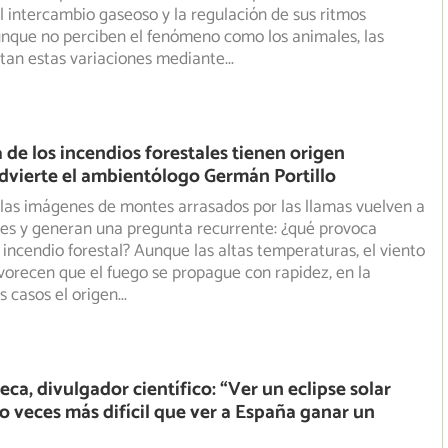
l intercambio gaseoso y la regulación de sus ritmos
unque no perciben el fenómeno como los animales, las
tan estas variaciones mediante
...
 de los incendios forestales tienen origen
vierte el ambientólogo Germán Portillo
las imágenes de montes arrasados por las llamas vuelven a
res y generan una pregunta recurrente: ¿qué provoca
incendio forestal? Aunque las altas temperaturas, el viento
avorecen que el fuego se propague con rapidez, en la
s casos el origen
...
ca, divulgador científico: “Ver un eclipse solar
ho veces más difícil que ver a España ganar un