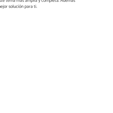
e este tema más amplia y completa. Además
jor solución para ti.