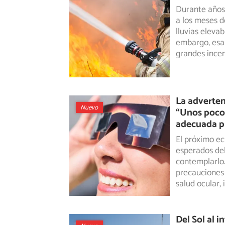
Durante años,
a los meses de
lluvias eleva
embargo, esa 
grandes incen
La adverten
Nuevo
“Unos pocos
adecuada pu
El próximo ec
esperados del
contemplarlo.
precauciones
salud ocular,
Del Sol al i