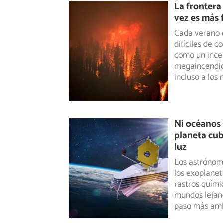
La frontera
vez es más 
Cada verano 
difíciles de 
como un
ince
megaincendio
incluso a los
Ni océanos 
planeta cub
luz
Los astrónom
los exoplanet
rastros
químic
mundos lejano
paso más amb