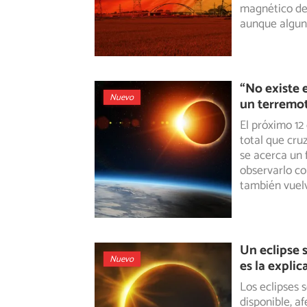
magnético de 
aunque algun
“No existe 
Nuevo
un terremot
El próximo 12
total que cru
se acerca un
observarlo co
también vuelv
Un eclipse 
Nuevo
es la explic
Los eclipses 
disponible, a