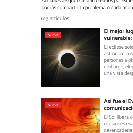
Artículos de gran calidad creados por exp
podrás compartir tu problema o duda acerca
613 artículos
El mejor lu
Nuevo
vulnerable:
El eclipse so
astronómicos
personas
a pl
embargo, eleg
una vista desp
Así fue el 
Nuevo
comunicacio
El Sol libera
ocasiones es
desencadena