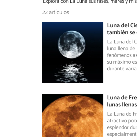
Explora con La Luna sus fases, mares y mist
22 artículos
Luna del Ci
también se
La Luna del C
luna llena de 
fenómenos
as
su máximo es
durante vari
Luna de Fre
lunas llena
La Luna de Fr
atractivo poc
esplendor
dur
especialmente