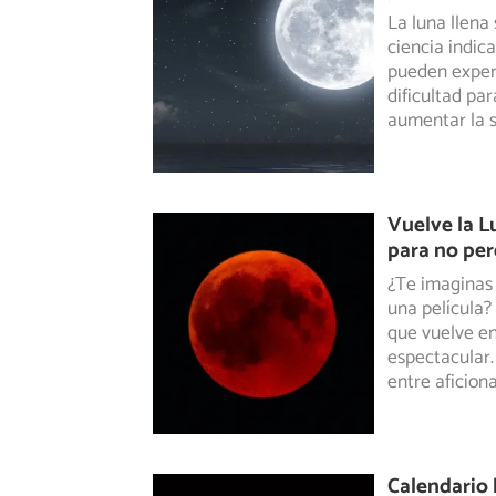
La luna llena
ciencia indic
pueden exper
dificultad pa
aumentar la s
Vuelve la L
para no perd
¿Te imaginas 
una película?
que vuelve en
espectacular.
entre aficion
Calendario 