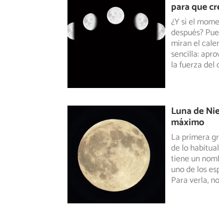
para que cr
¿Y si el mome
después? Pue
miran
el calen
sencilla: apr
la fuerza del 
Luna de Nie
máximo
La primera gr
de lo habitua
tiene un nomb
uno de los es
Para verla, n