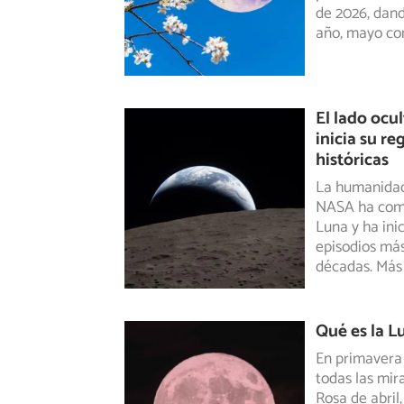
de 2026, dand
año, mayo co
El lado ocu
inicia su re
históricas
La humanidad 
NASA ha compl
Luna
y ha ini
episodios más
décadas. Más
Qué es la L
En primavera 
todas las mi
Rosa
de abril