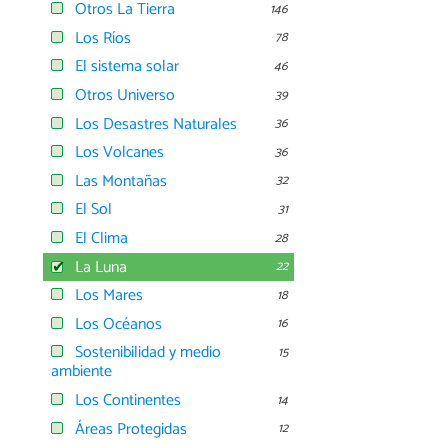
Otros La Tierra
146
Los Ríos
78
El sistema solar
46
Otros Universo
39
Los Desastres Naturales
36
Los Volcanes
36
Las Montañas
32
El Sol
31
El Clima
28
La Luna
22
Los Mares
18
Los Océanos
16
Sostenibilidad y medio
15
ambiente
Los Continentes
14
Áreas Protegidas
12