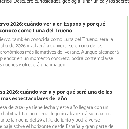
erios. Descubre curiosidades, geología lunar única y los secret
ervo 2026: cuándo verla en España y por qué
 conoce como Luna del Trueno
iervo, también conocida como Luna del Trueno, será la
julio de 2026 y volverá a convertirse en uno de los
tronómicos más llamativos del verano. Aunque alcanzará
plendor en un momento concreto, podrá contemplarse
as noches y ofrecerá una imagen
...
sa 2026: cuándo verla y por qué será una de las
s más espectaculares del año
esa de 2026 ya tiene fecha y este año llegará con un
o habitual. La luna llena de junio alcanzará su máximo
ante la noche del 29 al 30 de junio y podrá verse
 baja sobre el horizonte desde España y gran parte del