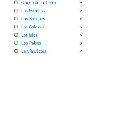
Origen de la Tierra
11
Las Estrellas
9
Los Bosques
6
Las Galaxias
5
Las Islas
5
Los Países
5
La Vía Láctea
4