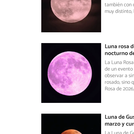
también con c
muy distinto, 
Luna rosa d
nocturno de
La Luna Rosa 
de un evento 
observar a si
rosado, sino 
Rosa de 2026,
Luna de Gus
marzo y cu
La Luna de Gu