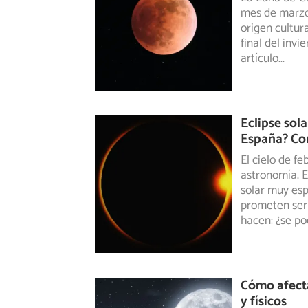
mes de marzo 
origen cultura
final del inv
artículo
...
Eclipse sol
España? Con
El cielo de f
astronomía. E
solar muy esp
prometen ser
hacen: ¿se po
Cómo afecta
y físicos