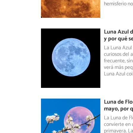
hemisferio no
Luna Azul d
y por qué s
La Luna Azul
curiosos del 
frecuente,
sin
verá más pequ
Luna Azul coi
Luna de Flo
mayo, por q
La Luna de Fl
convierte en 
primavera.
La