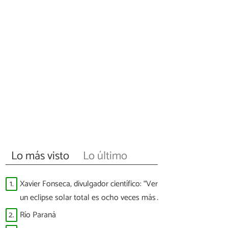
Lo más visto
Lo último
1.
Xavier Fonseca, divulgador científico: “Ver
un eclipse solar total es ocho veces más
difícil que ver a España ganar un Mundial”
2.
Río Paraná