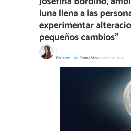
Josefina Bordino, ambi
luna llena a las perso
experimentar alteracio
pequeños cambios"
Por
Irene Juste
, Editora Sénior.
28 enero 2026