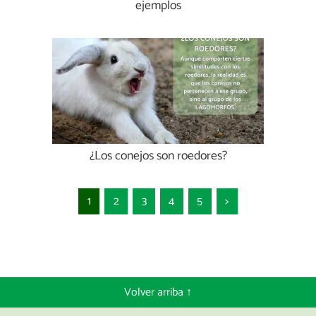
ejemplos
¿Los conejos son roedores?
1
2
3
4
5
>
Volver arriba ↑