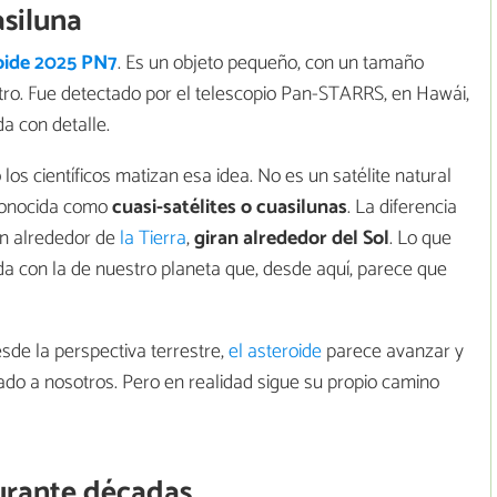
asiluna
oide 2025 PN7
. Es un objeto pequeño, con un tamaño
tro. Fue detectado por el telescopio Pan-STARRS, en Hawái,
a con detalle.
os científicos matizan esa idea. No es un satélite natural
 conocida como
cuasi-satélites o cuasilunas
. La diferencia
an alrededor de
la Tierra
,
giran alrededor del Sol
. Lo que
ada con la de nuestro planeta que, desde aquí, parece que
esde la perspectiva terrestre,
el asteroide
parece avanzar y
igado a nosotros. Pero en realidad sigue su propio camino
urante décadas