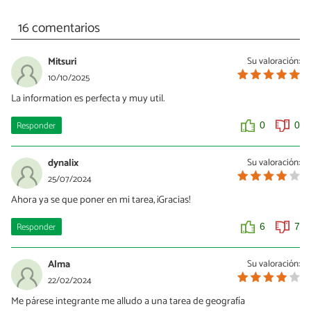
16 comentarios
Mitsuri
Su valoración:
10/10/2025
La information es perfecta y muy util.
Responder
0
0
dynalix
Su valoración:
25/07/2024
Ahora ya se que poner en mi tarea, ¡Gracias!
Responder
6
7
Alma
Su valoración:
22/02/2024
Me párese integrante me alludo a una tarea de geografía