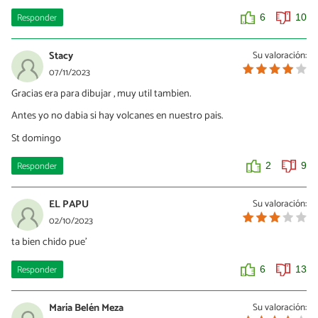
Responder
6
10
Stacy
Su valoración:
07/11/2023
Gracias era para dibujar , muy util tambien.
Antes yo no dabia si hay volcanes en nuestro pais.
St domingo
Responder
2
9
EL PAPU
Su valoración:
02/10/2023
ta bien chido pue'
Responder
6
13
María Belén Meza
Su valoración: