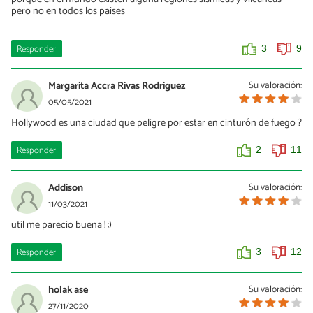
pero no en todos los paises
Responder
3
9
Margarita Accra Rivas Rodriguez
Su valoración:
05/05/2021
Hollywood es una ciudad que peligre por estar en cinturón de fuego ?
Responder
2
11
Addison
Su valoración:
11/03/2021
util me parecio buena ! :)
Responder
3
12
holak ase
Su valoración:
27/11/2020