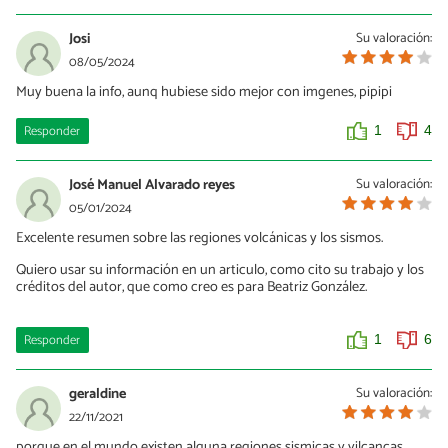
Josi
Su valoración:
08/05/2024
Muy buena la info, aunq hubiese sido mejor con imgenes, pipipi
Responder
1
4
José Manuel Alvarado reyes
Su valoración:
05/01/2024
Excelente resumen sobre las regiones volcánicas y los sismos.
Quiero usar su información en un articulo, como cito su trabajo y los
créditos del autor, que como creo es para Beatriz González.
Responder
1
6
geraldine
Su valoración:
22/11/2021
porque en el mundo existen alguna regiones sismicas y vilcancas