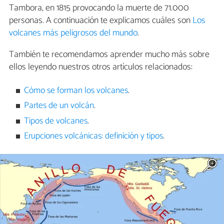
Tambora, en 1815 provocando la muerte de 71.000
personas. A continuación te explicamos cuáles son
Los
volcanes más peligrosos del mundo
.
También te recomendamos aprender mucho más sobre
ellos leyendo nuestros otros artículos relacionados:
Cómo se forman los volcanes
.
Partes de un volcán
.
Tipos de volcanes
.
Erupciones volcánicas: definición y tipos
.