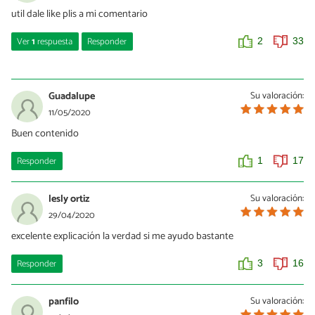
util dale like plis a mi comentario
Ver
1
respuesta
Responder
2
33
Addison
11/03/2021
Guadalupe
Su valoración:
:) :)
11/05/2020
Buen contenido
0
0
Responder
1
17
lesly ortiz
Su valoración:
29/04/2020
excelente explicación la verdad si me ayudo bastante
Responder
3
16
panfilo
Su valoración: