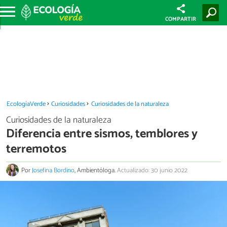
COMPARTIR
EcologíaVerde
Curiosidades
Curiosidades de la naturaleza
Curiosidades de la naturaleza
Diferencia entre sismos, temblores y
terremotos
Por
Josefina Bordino
, Ambientóloga.
Actualizado: 30 junio 2022