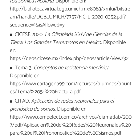
red sísmica Nicolaita.
Disponible en:
http://bibliotecavirtual.dgb.umich.mx:8083/xmlui/bitstre
am/handle/DGB_UMICH/7757/FIC-L-2020-0352.pdf?
sequence=1&isAllowed=y
CICESE.2020.
La Olimpiada XXIV de Ciencias de la
Tierra: Los Grandes Terremotos en México
. Disponible
en:
https://geos.cicese.mx/index.php/geos/article/view/32
Tema 3.
Conceptos de resistencia mecánica.
Disponible en:
https://www.cartagena99.com/recursos/alumnos/apunt
es/Tema%205-%20Fractura.pdf
CITAD.
Aplicación de redes neuronales para el
pronóstico de sismos.
Disponible en:
https://www.compelect.com.co/archivos/diamatlab/200
7/pdf/Aplicacion%20de%20Redes%20Neuronales%20
para%20el%20Prononostico%20de%20Sismos.pdf