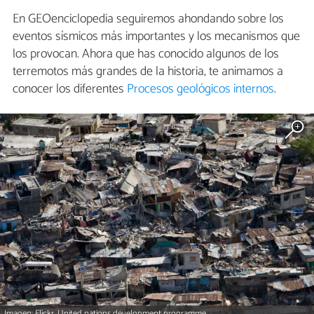
En GEOenciclopedia seguiremos ahondando sobre los
eventos sísmicos más importantes y los mecanismos que
los provocan. Ahora que has conocido algunos de los
terremotos más grandes de la historia, te animamos a
conocer los diferentes
Procesos geológicos internos
.
Imagen: Flickr. United nations development programme