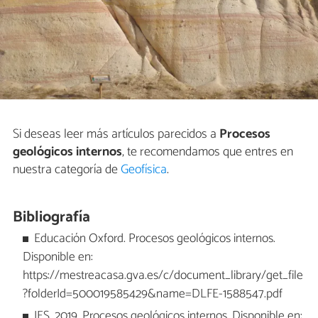
Si deseas leer más artículos parecidos a
Procesos
geológicos internos
, te recomendamos que entres en
nuestra categoría de
Geofísica
.
Bibliografía
Educación Oxford. Procesos geológicos internos.
Disponible en:
https://mestreacasa.gva.es/c/document_library/get_file
?folderId=500019585429&name=DLFE-1588547.pdf
IES. 2019. Procesos geológicos internos. Disponible en: