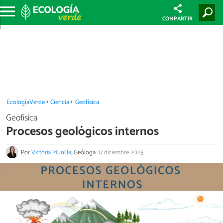
COMPARTIR
EcologíaVerde
Ciencia
Geofísica
Geofísica
Procesos geológicos internos
Por
Victoria Munilla
, Geóloga.
17 diciembre 2025