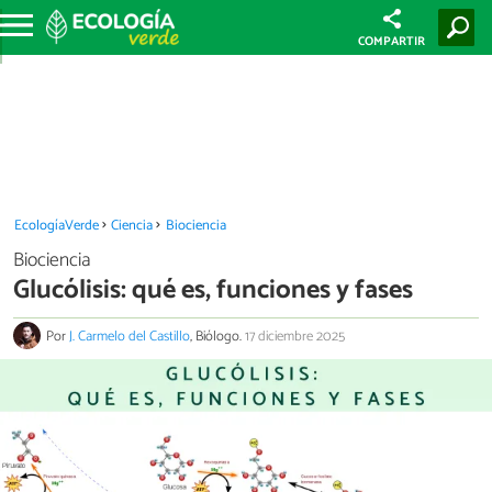
COMPARTIR
EcologíaVerde
Ciencia
Biociencia
Biociencia
Glucólisis: qué es, funciones y fases
Por
J. Carmelo del Castillo
, Biólogo.
17 diciembre 2025