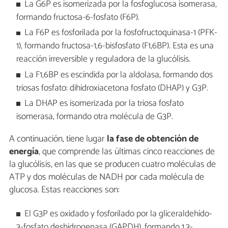
La G6P es isomerizada por la fosfoglucosa isomerasa,
formando fructosa-6-fosfato (F6P).
La F6P es fosforilada por la fosfofructoquinasa-1 (PFK-
1), formando fructosa-1,6-bisfosfato (F1,6BP). Esta es una
reacción irreversible y reguladora de la glucólisis.
La F1,6BP es escindida por la aldolasa, formando dos
triosas fosfato: dihidroxiacetona fosfato (DHAP) y G3P.
La DHAP es isomerizada por la triosa fosfato
isomerasa, formando otra molécula de G3P.
A continuación, tiene lugar
la fase de obtención de
energía
, que comprende las últimas cinco reacciones de
la glucólisis, en las que se producen cuatro moléculas de
ATP y dos moléculas de NADH por cada molécula de
glucosa. Estas reacciones son:
El G3P es oxidado y fosforilado por la gliceraldehído-
3-fosfato deshidrogenasa (GAPDH), formando 1,3-