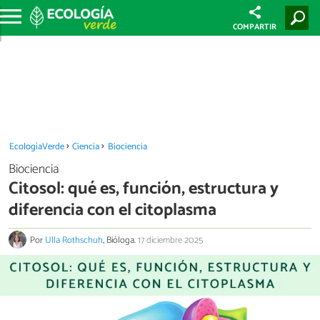
COMPARTIR
EcologíaVerde
Ciencia
Biociencia
Biociencia
Citosol: qué es, función, estructura y
diferencia con el citoplasma
Por
Ulla Rothschuh
, Bióloga.
17 diciembre 2025