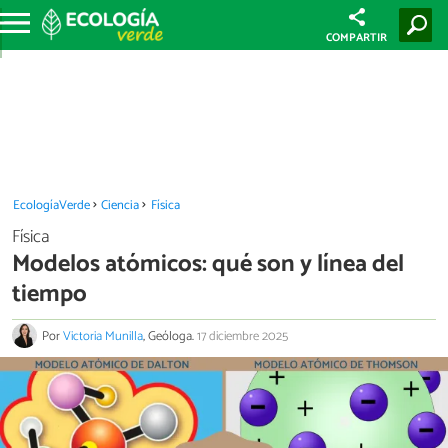
COMPARTIR
EcologíaVerde
Ciencia
Física
Física
Modelos atómicos: qué son y línea del
tiempo
Por
Victoria Munilla
, Geóloga.
17 diciembre 2025