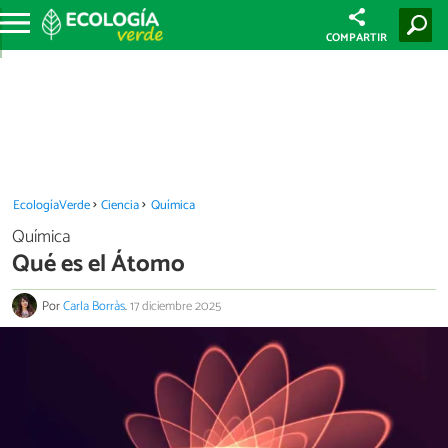
COMPARTIR
EcologíaVerde
Ciencia
Química
Química
Qué es el Átomo
Por
Carla Borràs
.
17 diciembre 2025