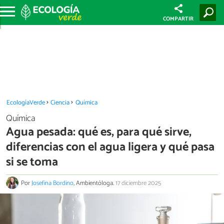
COMPARTIR
EcologíaVerde
Ciencia
Química
Química
Agua pesada: qué es, para qué sirve,
diferencias con el agua ligera y qué pasa
si se toma
Por
Josefina Bordino
, Ambientóloga.
17 diciembre 2025