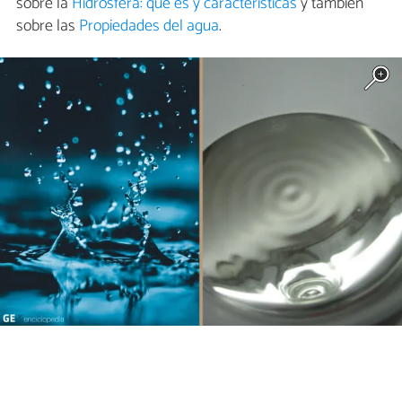
sobre la
Hidrosfera: qué es y características
y también
sobre las
Propiedades del agua
.