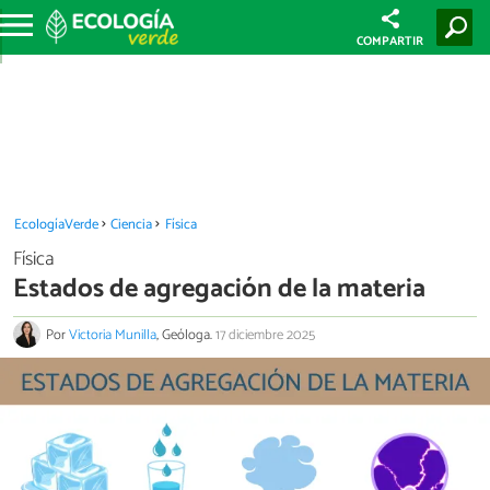
COMPARTIR
EcologíaVerde
Ciencia
Física
Física
Estados de agregación de la materia
Por
Victoria Munilla
, Geóloga.
17 diciembre 2025