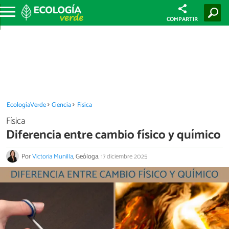
COMPARTIR
EcologíaVerde
Ciencia
Física
Física
Diferencia entre cambio físico y químico
Por
Victoria Munilla
, Geóloga.
17 diciembre 2025