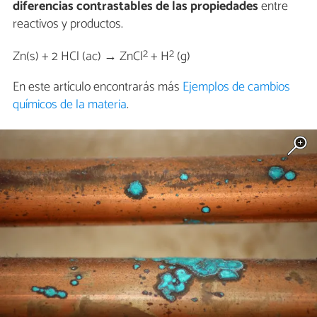
diferencias contrastables de las propiedades
entre
reactivos y productos.
2
2
Zn(s) + 2 HCl (ac) → ZnCl
+ H
(g)
En este artículo encontrarás más
Ejemplos de cambios
químicos de la materia
.