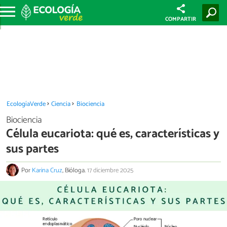
COMPARTIR
EcologíaVerde
Ciencia
Biociencia
Biociencia
Célula eucariota: qué es, características y
sus partes
Por
Karina Cruz
, Bióloga.
17 diciembre 2025