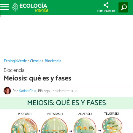
COMPARTIR
EcologíaVerde
Ciencia
Biociencia
Biociencia
Meiosis: qué es y fases
Por
Karina Cruz
, Bióloga.
17 diciembre 2025