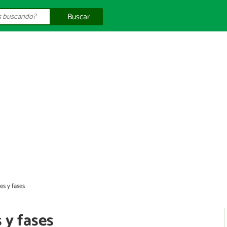
Buscar
es y fases
 y fases