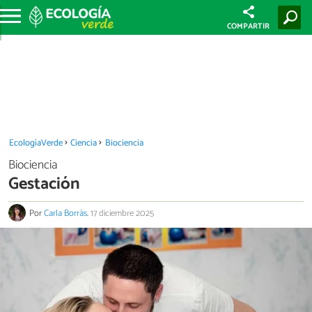
COMPARTIR
EcologíaVerde
Ciencia
Biociencia
Biociencia
Gestación
Por
Carla Borràs
.
17 diciembre 2025