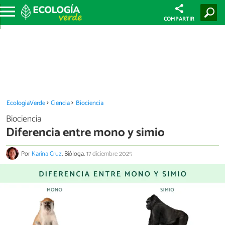
COMPARTIR
EcologíaVerde
Ciencia
Biociencia
Biociencia
Diferencia entre mono y simio
Por
Karina Cruz
, Bióloga.
17 diciembre 2025