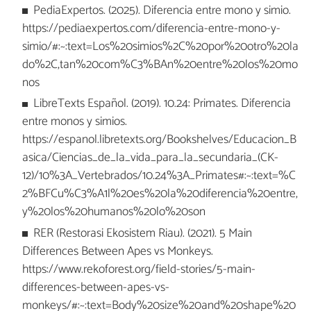
PediaExpertos. (2025). Diferencia entre mono y simio.
https://pediaexpertos.com/diferencia-entre-mono-y-
simio/#:~:text=Los%20simios%2C%20por%20otro%20la
do%2C,tan%20com%C3%BAn%20entre%20los%20mo
nos
LibreTexts Español. (2019). 10.24: Primates. Diferencia
entre monos y simios.
https://espanol.libretexts.org/Bookshelves/Educacion_B
asica/Ciencias_de_la_vida_para_la_secundaria_(CK-
12)/10%3A_Vertebrados/10.24%3A_Primates#:~:text=%C
2%BFCu%C3%A1l%20es%20la%20diferencia%20entre,
y%20los%20humanos%20lo%20son
RER (Restorasi Ekosistem Riau). (2021). 5 Main
Differences Between Apes vs Monkeys.
https://www.rekoforest.org/field-stories/5-main-
differences-between-apes-vs-
monkeys/#:~:text=Body%20size%20and%20shape%20