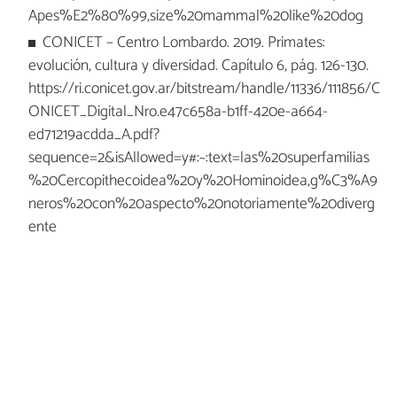
Apes%E2%80%99,size%20mammal%20like%20dog
CONICET – Centro Lombardo. 2019. Primates:
evolución, cultura y diversidad. Capítulo 6, pág. 126-130.
https://ri.conicet.gov.ar/bitstream/handle/11336/111856/C
ONICET_Digital_Nro.e47c658a-b1ff-420e-a664-
ed71219acdda_A.pdf?
sequence=2&isAllowed=y#:~:text=las%20superfamilias
%20Cercopithecoidea%20y%20Hominoidea,g%C3%A9
neros%20con%20aspecto%20notoriamente%20diverg
ente