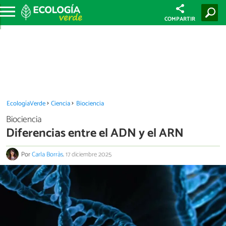
COMPARTIR
EcologíaVerde
Ciencia
Biociencia
Biociencia
Diferencias entre el ADN y el ARN
Por
Carla Borràs
.
17 diciembre 2025