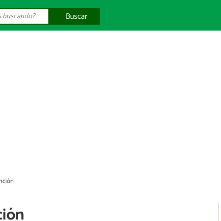
Buscar
unción
ción