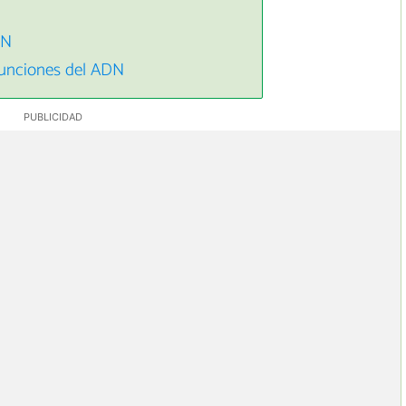
DN
 funciones del ADN