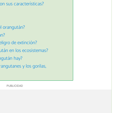
n sus características?
l orangután?
án?
ligro de extinción?
után en los ecosistemas?
angután hay?
rangutanes y los gorilas,