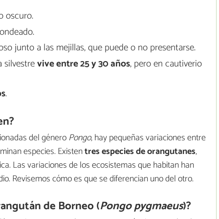
o oscuro.
dondeado.
so junto a las mejillas, que puede o no presentarse.
 silvestre
vive entre 25 y 30 años
, pero en cautiverio
os
.
en?
cionadas del género
Pongo
, hay pequeñas variaciones entre
ominan especies. Existen
tres especies de orangutanes
,
fica. Las variaciones de los ecosistemas que habitan han
io. Revisemos cómo es que se diferencian uno del otro.
orangután de Borneo (
Pongo pygmaeus
)?