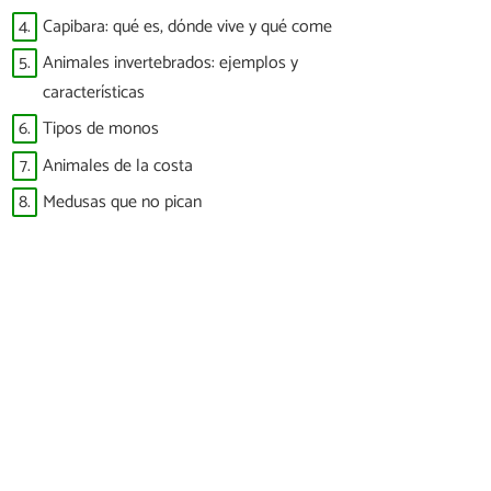
4.
Capibara: qué es, dónde vive y qué come
5.
Animales invertebrados: ejemplos y
características
6.
Tipos de monos
7.
Animales de la costa
8.
Medusas que no pican