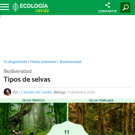
COMPARTIR
EcologíaVerde
Medio ambiente
Biodiversidad
Biodiversidad
Tipos de selvas
Por
J. Carmelo del Castillo
, Biólogo.
17 diciembre 2025