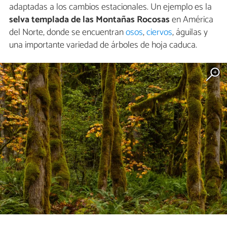
adaptadas a los cambios estacionales. Un ejemplo es la
selva templada de las Montañas Rocosas
en América
del Norte, donde se encuentran
osos
,
ciervos
, águilas y
una importante variedad de árboles de hoja caduca.