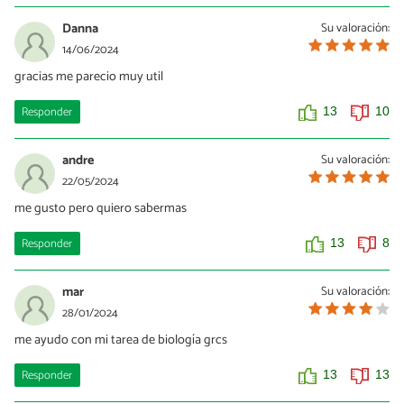
Danna
Su valoración:
14/06/2024
gracias me parecio muy util
Responder
13
10
andre
Su valoración:
22/05/2024
me gusto pero quiero sabermas
Responder
13
8
mar
Su valoración:
28/01/2024
me ayudo con mi tarea de biología grcs
Responder
13
13