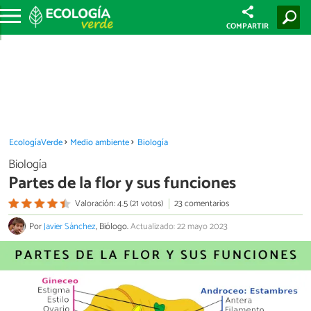
COMPARTIR
EcologíaVerde
Medio ambiente
Biología
Biología
Partes de la flor y sus funciones
Valoración: 4.5 (21 votos)
23 comentarios
Por
Javier Sánchez
, Biólogo.
Actualizado: 22 mayo 2023