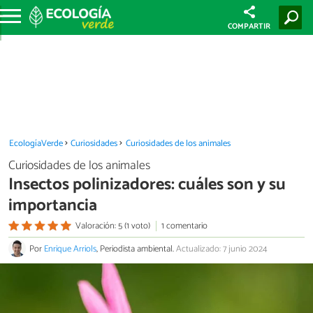
COMPARTIR
EcologíaVerde
Curiosidades
Curiosidades de los animales
Curiosidades de los animales
Insectos polinizadores: cuáles son y su
importancia
Valoración: 5 (1 voto)
1 comentario
Por
Enrique Arriols
, Periodista ambiental.
Actualizado: 7 junio 2024